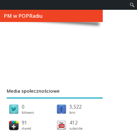
PM w POPRadiu
Media społecznościowe
0
3,522
followers
fans
91
412
shared
subscribe