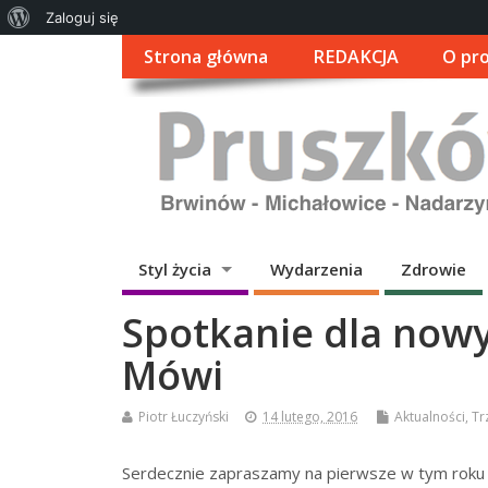
O
Zaloguj się
WordPressie
Strona główna
REDAKCJA
O pro
Styl życia
Wydarzenia
Zdrowie
Spotkanie dla now
Mówi
Piotr Łuczyński
14 lutego, 2016
Aktualności
,
Tr
Serdecznie zapraszamy na pierwsze w tym roku