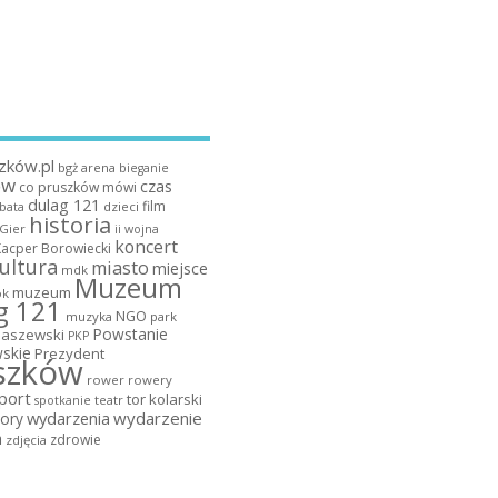
zków.pl
bgż arena
bieganie
ów
czas
co pruszków mówi
dulag 121
film
dzieci
bata
historia
 Gier
ii wojna
koncert
Kacper Borowiecki
ultura
miasto
miejsce
mdk
Muzeum
muzeum
k
g 121
NGO
muzyka
park
Powstanie
maszewski
PKP
skie
Prezydent
szków
rower
rowery
port
tor kolarski
teatr
spotkanie
wydarzenia
wydarzenie
ory
a
zdrowie
zdjęcia