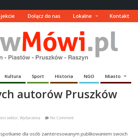
jekcie
Dołącz do nas
Lokalne
Kontakt
Kultura
Sport
Historia
NGO
Miasto
ych autorów Pruszków
zeci sektor
,
Wydarzenia
No Comment
 spotkanie dla osób zainteresowanym publikowaniem swoich