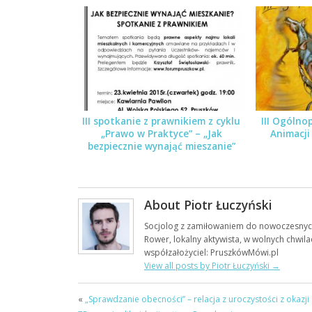
III spotkanie z prawnikiem z cyklu
III Ogólnop
„Prawo w Praktyce” – „Jak
Animacji
bezpiecznie wynająć mieszanie”
About Piotr Łuczyński
Socjolog z zamiłowaniem do nowoczesnych
Rower, lokalny aktywista, w wolnych chwila
współzałożyciel: PruszkówMówi.pl
View all posts by Piotr Łuczyński
→
«
„Sprawdzanie obecności” – relacja z uroczystości z okazji