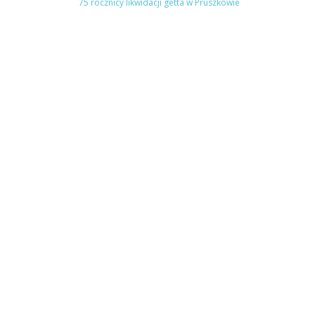
75 rocznicy likwidacji getta w Pruszkowie