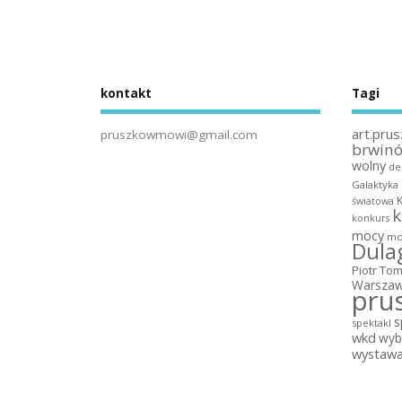
kontakt
Tagi
art.prus
pruszkowmowi@gmail.com
brwin
wolny
de
Galaktyka
światowa
k
konkurs
mocy
mo
Dula
Piotr To
Warszaw
pru
s
spektakl
wkd
wyb
wystaw