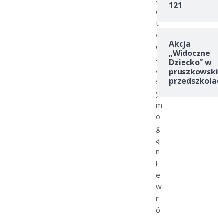
121
e
t
e
Akcja
c
„Widoczne
z
Dziecko” w
a
pruszkowski
przedszkola
s
y
m
o
g
ą
n
i
e
w
r
ó