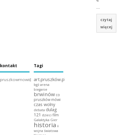
…
czytaj
więcej
kontakt
Tagi
art.pruszków.pl
pruszkowmowi@gmail.com
bgż arena
bieganie
brwinów
co
pruszków mówi
czas wolny
dulag
debata
121
film
dzieci
Galaktyka Gier
historia
ii
wojna światowa