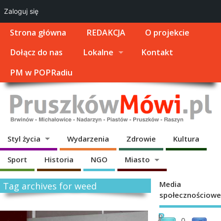
Zaloguj się
Strona główna
REDAKCJA
O projekcie
Dołącz do nas
Lokalne
Kontakt
PM w POPRadiu
Styl życia
Wydarzenia
Zdrowie
Kultura
Sport
Historia
NGO
Miasto
Media
Tag archives for weed
społecznościowe
R
P
0