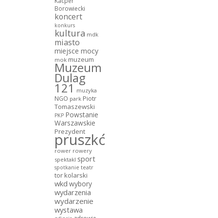
Kacper
Borowiecki
koncert
konkurs
kultura
mdk
miasto
miejsce mocy
muzeum
mok
Muzeum
Dulag
121
muzyka
NGO
Piotr
park
Tomaszewski
Powstanie
PKP
Warszawskie
Prezydent
pruszków
rower
rowery
sport
spektakl
teatr
spotkanie
tor kolarski
wkd
wybory
wydarzenia
wydarzenie
wystawa