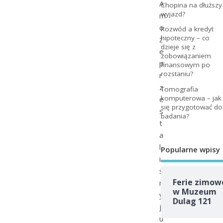
A
Chopina na dłuższy
wyjazd?
m
o
Rozwód a kredyt
hipoteczny – co
ż
dzieje się z
e
zobowiązaniem
p
finansowym po
rozstaniu?
r
z
Tomografia
komputerowa – jak
e
się przygotować do
s
badania?
t
a
l
Popularne wpisy
i
ś
Ferie zimow
m
w Muzeum
y
Dulag 121
j
u