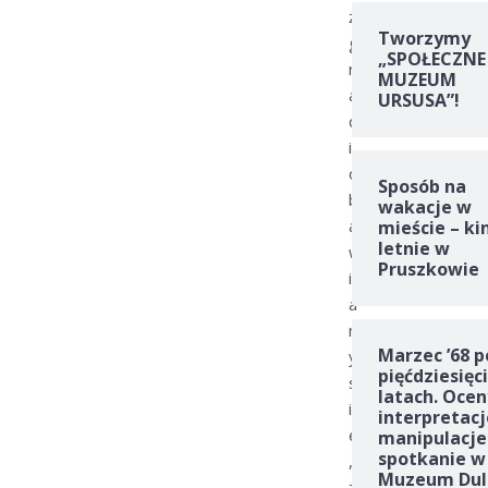
ż
Tworzymy
g
„SPOŁECZNE
r
MUZEUM
a
URSUSA”!
ć
i
o
Sposób na
b
wakacje w
a
mieście – ki
letnie w
w
Pruszkowie
i
a
m
Marzec ’68 p
y
pięćdziesięc
s
latach. Ocen
i
interpretacj
ę
manipulacje
spotkanie w
,
Muzeum Dul
ż