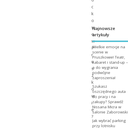
c
k
o
w
Najnowsze
e
artykuły
w
Wielkie emocje na
P
scenie w
r
Pruszkowie! Teatr,
u
kabaret i stand-up –
a do wygrania
s
podwójne
z
zaproszenia!
k
Szukasz
o
oszczędnego auta
w
do pracy i na
zakupy? Sprawdź
i
Nissana Micra w
e
salonie Zaborowski
?
Jak wybrać parking
przy lotnisku