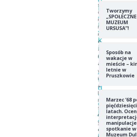
ś
l
Tworzymy
ć
a
„SPOŁECZNE
m
r
MUZEUM
i
URSUSA”!
s
r
k
o
i
z
Sposób na
m
m
wakacje w
–
a
mieście – ki
A
letnie w
w
Pruszkowie
u
i
d
a
l
y
Marzec ’68 p
i
c
pięćdziesięc
ś
j
latach. Ocen
m
interpretacj
a
y
manipulacje
„
spotkanie w
o
C
Muzeum Dul
r