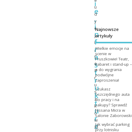
i
u
e
d
,
y
i
c
Najnowsze
n
j
artykuły
f
i
r
Wielkie emocje na
„
scenie w
a
C
Pruszkowie! Teatr,
s
o
kabaret i stand-up –
a do wygrania
t
P
podwójne
r
r
zaproszenia!
u
u
Szukasz
s
k
oszczędnego auta
z
do pracy i na
t
zakupy? Sprawdź
k
u
Nissana Micra w
ó
salonie Zaborowski
r
w
z
Jak wybrać parking
M
przy lotnisku