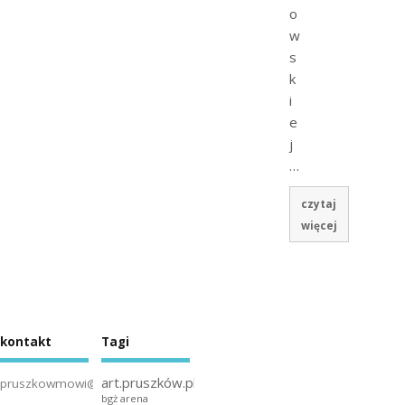
o
w
s
k
i
e
j
…
czytaj
więcej
kontakt
Tagi
art.pruszków.pl
pruszkowmowi@gmail.com
bgż arena