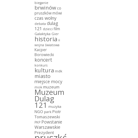
bieganie
brwinów
co
pruszków mówi
czas wolny
dulag
debata
121
film
dzieci
Galaktyka Gier
historia
ii
wojna światowa
Kacper
Borowiecki
koncert
konkurs
kultura
mdk
miasto
miejsce mocy
muzeum
mok
Muzeum
Dulag
121
muzyka
NGO
Piotr
park
Tomaszewski
Powstanie
PKP
Warszawskie
Prezydent
pruszków