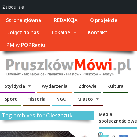
Zaloguj się
Strona główna
REDAKCJA
O projekcie
Dołącz do nas
Lokalne
Kontakt
PM w POPRadiu
Styl życia
Wydarzenia
Zdrowie
Kultura
Sport
Historia
NGO
Miasto
Media
Tag archives for Oleszczuk
społecznościowe
O
P
0