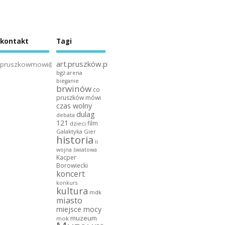
kontakt
Tagi
art.pruszków.pl
pruszkowmowi@gmail.com
bgż arena
bieganie
brwinów
co
pruszków mówi
czas wolny
dulag
debata
121
film
dzieci
Galaktyka Gier
historia
ii
wojna światowa
Kacper
Borowiecki
koncert
konkurs
kultura
mdk
miasto
miejsce mocy
muzeum
mok