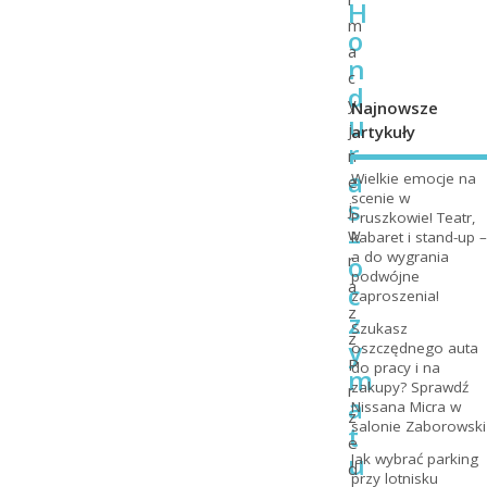
H
m
o
a
n
c
d
y
Najnowsze
u
j
artykuły
r
n
a
Wielkie emocje na
e
scenie w
s
j
Pruszkowie! Teatr,
–
w
kabaret i stand-up –
a do wygrania
o
r
podwójne
a
c
zaproszenia!
z
z
Szukasz
z
y
oszczędnego auta
P
do pracy i na
m
zakupy? Sprawdź
r
a
Nissana Micra w
z
salonie Zaborowski
t
e
u
Jak wybrać parking
d
przy lotnisku