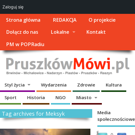
Zaloguj się
Strona główna
REDAKCJA
O projekcie
Dołącz do nas
Lokalne
Kontakt
PM w POPRadiu
Styl życia
Wydarzenia
Zdrowie
Kultura
Sport
Historia
NGO
Miasto
Media
Tag archives for Meksyk
społecznościowe
„
F
0