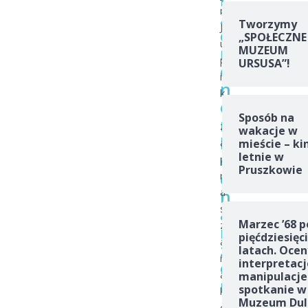
m
Z
Tworzymy
J
e
„SPOŁECZNE
u
n
MUZEUM
p
URSUSA”!
o
i
n
k
e
Sposób na
m
z
wakacje w
B
a
mieście – ki
e
letnie w
p
Pruszkowie
d
r
n
a
s
a
Marzec ’68 p
z
r
pięćdziesięc
a
z
latach. Ocen
n
interpretacj
e
a
manipulacje
m
spotkanie w
k
Muzeum Dul
o