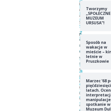
l
P
Tworzymy
i
r
„SPOŁECZNE
c
u
MUZEUM
y
URSUSA”!
s
z
p
k
o
Sposób na
o
P
wakacje w
w
o
mieście – ki
s
letnie w
w
Pruszkowie
k
s
a
t
a
(
Marzec ’68 p
n
c
pięćdziesięc
i
z
latach. Ocen
u
interpretacj
ę
W
manipulacje
ś
spotkanie w
a
ć
Muzeum Dul
r