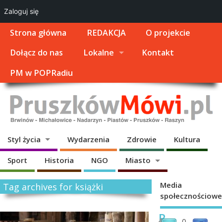
Zaloguj się
Strona główna
REDAKCJA
O projekcie
Dołącz do nas
Lokalne
Kontakt
PM w POPRadiu
Styl życia
Wydarzenia
Zdrowie
Kultura
Sport
Historia
NGO
Miasto
Media
Tag archives for książki
społecznościowe
R
0