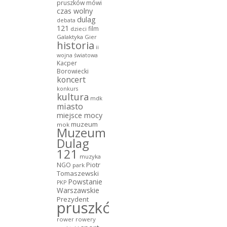
pruszków mówi
czas wolny
dulag
debata
121
film
dzieci
Galaktyka Gier
historia
ii
wojna światowa
Kacper
Borowiecki
koncert
konkurs
kultura
mdk
miasto
miejsce mocy
muzeum
mok
Muzeum
Dulag
121
muzyka
NGO
Piotr
park
Tomaszewski
Powstanie
PKP
Warszawskie
Prezydent
pruszków
rower
rowery