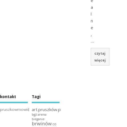
e
a
l
n
e
,
…
czytaj
więcej
kontakt
Tagi
art.pruszków.pl
pruszkowmowi@gmail.com
bgż arena
bieganie
brwinów
co