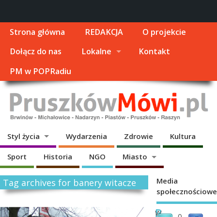
Strona główna
REDAKCJA
O projekcie
Dołącz do nas
Lokalne
Kontakt
PM w POPRadiu
Styl życia
Wydarzenia
Zdrowie
Kultura
Sport
Historia
NGO
Miasto
Media
Tag archives for banery witacze
społecznościowe
R
W
0