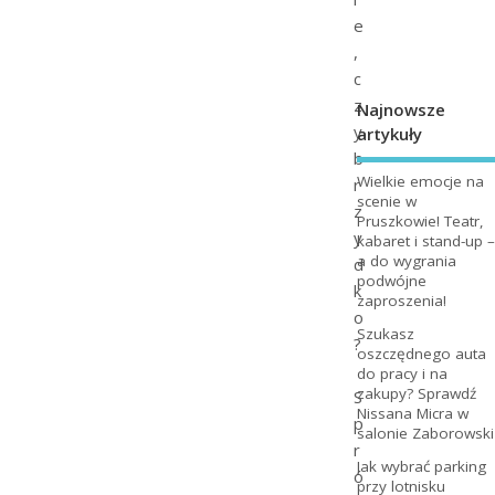
e
,
c
z
Najnowsze
y
artykuły
b
Wielkie emocje na
r
scenie w
z
Pruszkowie! Teatr,
y
kabaret i stand-up –
a do wygrania
d
podwójne
k
zaproszenia!
o
Szukasz
?
oszczędnego auta
do pracy i na
zakupy? Sprawdź
S
Nissana Micra w
p
salonie Zaborowski
r
Jak wybrać parking
ó
przy lotnisku