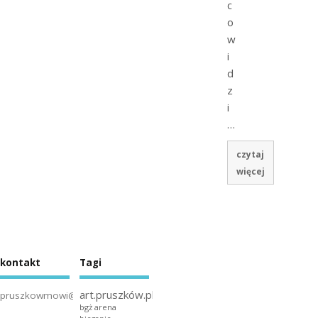
c
o
w
i
d
z
i
…
czytaj
więcej
kontakt
Tagi
art.pruszków.pl
pruszkowmowi@gmail.com
bgż arena