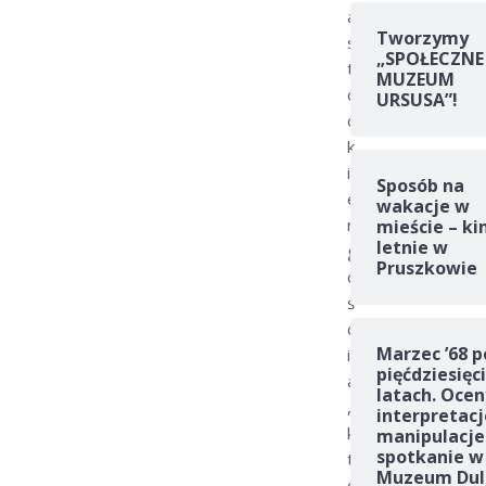
a
Tworzymy
s
„SPOŁECZNE
t
MUZEUM
o
URSUSA”!
o
k
i
Sposób na
e
wakacje w
m
mieście – ki
letnie w
g
Pruszkowie
o
ś
c
Marzec ’68 p
i
pięćdziesięc
a
latach. Ocen
,
interpretacj
k
manipulacje
spotkanie w
t
Muzeum Dul
ó