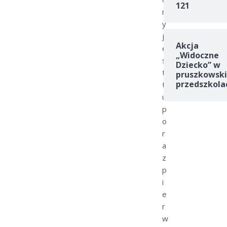
121
r
y
j
Akcja
e
„Widoczne
s
Dziecko” w
t
pruszkowski
przedszkola
t
u
p
o
r
a
z
p
i
e
r
w