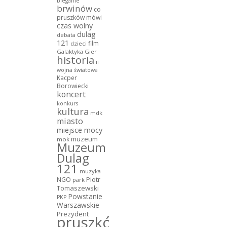
bieganie
brwinów
co
pruszków mówi
czas wolny
dulag
debata
121
film
dzieci
Galaktyka Gier
historia
ii
wojna światowa
Kacper
Borowiecki
koncert
konkurs
kultura
mdk
miasto
miejsce mocy
muzeum
mok
Muzeum
Dulag
121
muzyka
NGO
Piotr
park
Tomaszewski
Powstanie
PKP
Warszawskie
Prezydent
pruszków