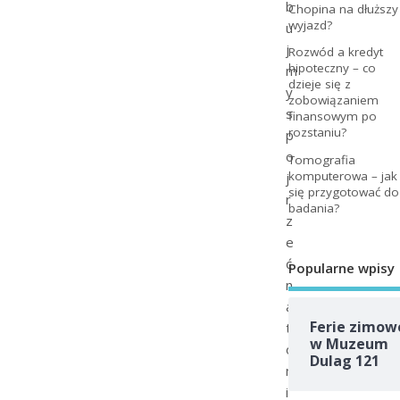
b
Chopina na dłuższy
wyjazd?
u
j
Rozwód a kredyt
hipoteczny – co
m
dzieje się z
y
zobowiązaniem
s
finansowym po
rozstaniu?
p
o
Tomografia
komputerowa – jak
j
się przygotować do
r
badania?
z
e
ć
Popularne wpisy
n
a
Ferie zimow
t
w Muzeum
o
Dulag 121
m
i