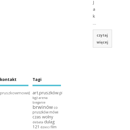
J
a
k
…
czytaj
więcej
kontakt
Tagi
art.pruszków.pl
pruszkowmowi@gmail.com
bgż arena
bieganie
brwinów
co
pruszków mówi
czas wolny
dulag
debata
121
film
dzieci