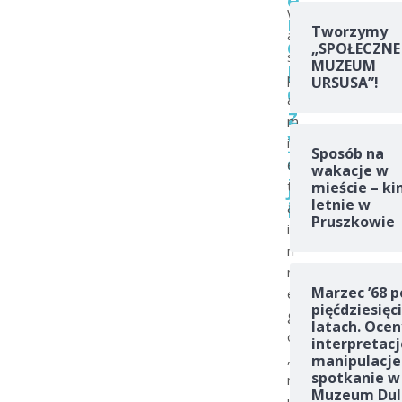
W
m
Tworzymy
a
o
„SPOŁECZNE
s
p
MUZEUM
p
URSUSA”!
o
a
z
m
y
i
Sposób na
c
ę
wakacje w
j
t
mieście – ki
i
letnie w
a
Pruszkowie
i
n
n
Marzec ’68 p
e
pięćdziesięc
g
latach. Ocen
o
interpretacj
,
manipulacje
spotkanie w
n
Muzeum Dul
i