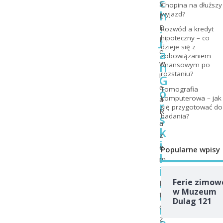
c
S
Chopina na dłuższy
h
wyjazd?
L
.
D
Rozwód a kredyt
J
hipoteczny – co
L
dzieje się z
a
e
zobowiązaniem
w
n
finansowym po
rozstaniu?
i
G
c
Tomografia
ó
komputerowa – jak
a
r
się przygotować do
R
s
badania?
a
k
z
i
e
Popularne wpisy
l
m
i
d
Ferie zimow
K
w Muzeum
e
t
Dulag 121
r
o
z
e