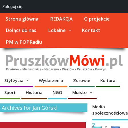
Zaloguj się
Strona główna
REDAKCJA
O projekcie
Dołącz do nas
Lokalne
Kontakt
PM w POPRadiu
Styl życia
Wydarzenia
Zdrowie
Kultura
Sport
Historia
NGO
Miasto
Media
Archives for Jan Górski
społecznościowe
Z
0