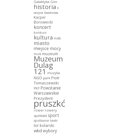
Galaktyka Gier
historia
ii
wojna światowa
Kacper
Borowiecki
koncert
konkurs
kultura
mdk
miasto
miejsce mocy
muzeum
mok
Muzeum
Dulag
121
muzyka
NGO
Piotr
park
Tomaszewski
Powstanie
PKP
Warszawskie
Prezydent
pruszków
rower
rowery
sport
spektakl
teatr
spotkanie
tor kolarski
wkd
wybory