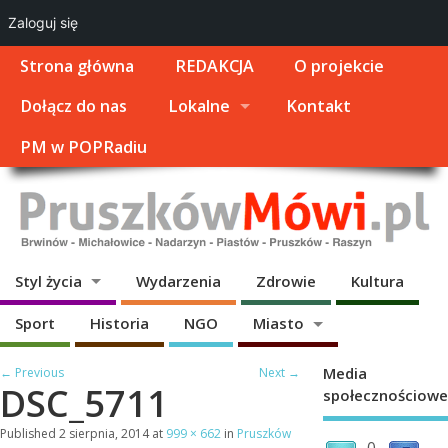
Zaloguj się
Strona główna
REDAKCJA
O projekcie
Dołącz do nas
Lokalne
Kontakt
PM w POPRadiu
Styl życia
Wydarzenia
Zdrowie
Kultura
Sport
Historia
NGO
Miasto
Media
← Previous
Next →
DSC_5711
społecznościowe
Published
2 sierpnia, 2014
at
999 × 662
in
Pruszków
0