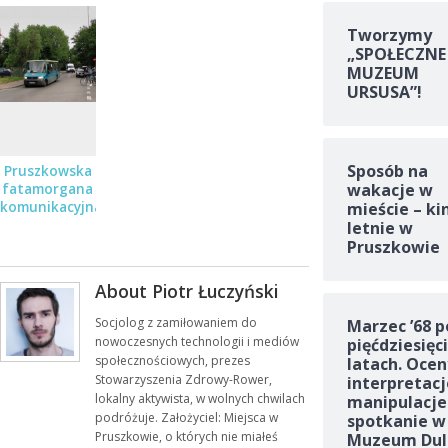
Tworzymy
„SPOŁECZNE
MUZEUM
URSUSA”!
Sposób na
Pruszkowska
wakacje w
fatamorgana
mieście – ki
komunikacyjna
letnie w
Pruszkowie
About Piotr Łuczyński
Socjolog z zamiłowaniem do
Marzec ’68 p
nowoczesnych technologii i mediów
pięćdziesięc
społecznościowych, prezes
latach. Ocen
Stowarzyszenia Zdrowy-Rower,
interpretacj
lokalny aktywista, w wolnych chwilach
manipulacje
podróżuje. Założyciel: Miejsca w
spotkanie w
Pruszkowie, o których nie miałeś
Muzeum Dul