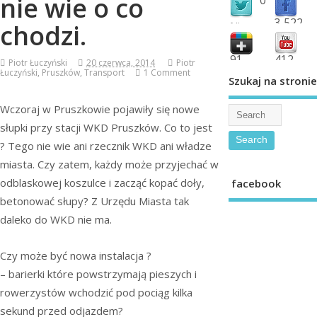
nie wie o co
3,522
chodzi.
followers
fans
91
412
Piotr Łuczyński
20 czerwca, 2014
Piotr
Łuczyński
,
Pruszków
,
Transport
1 Comment
shared
subscribe
Szukaj na stronie
Wczoraj w Pruszkowie pojawiły się nowe
słupki przy stacji WKD Pruszków. Co to jest
? Tego nie wie ani rzecznik WKD ani władze
miasta. Czy zatem, każdy może przyjechać w
odblaskowej koszulce i zacząć kopać doły,
facebook
betonować słupy? Z Urzędu Miasta tak
daleko do WKD nie ma.
Czy może być nowa instalacja ?
– barierki które powstrzymają pieszych i
rowerzystów wchodzić pod pociąg kilka
sekund przed odjazdem?