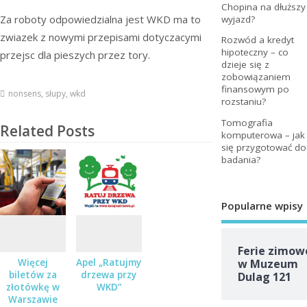
Chopina na dłuższy
Za roboty odpowiedzialna jest WKD ma to
wyjazd?
zwiazek z nowymi przepisami dotyczacymi
Rozwód a kredyt
hipoteczny – co
przejsc dla pieszych przez tory.
dzieje się z
zobowiązaniem
finansowym po
nonsens
,
słupy
,
wkd
rozstaniu?
Tomografia
Related Posts
komputerowa – jak
się przygotować do
badania?
Popularne wpisy
Ferie zimow
w Muzeum
Więcej
Apel „Ratujmy
biletów za
drzewa przy
Dulag 121
złotówkę w
WKD”
Warszawie