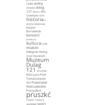
czas wolny
dulag
debata
121
film
dzieci
Galaktyka Gier
historia
ii
wojna światowa
Kacper
Borowiecki
koncert
konkurs
kultura
mdk
miasto
miejsce mocy
muzeum
mok
Muzeum
Dulag
121
muzyka
NGO
Piotr
park
Tomaszewski
Powstanie
PKP
Warszawskie
Prezydent
pruszków
rower
rowery
sport
spektakl