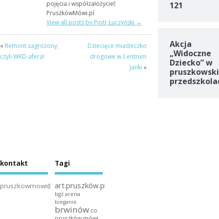
pojęcia i współzałożyciel:
121
PruszkówMówi.pl
View all posts by Piotr Łuczyński
→
Akcja
«
Remont zagrożony,
Dziecięce miasteczko
„Widoczne
czyli WKD-afera!
drogowe w Centrum
Dziecko” w
Janki
»
pruszkowski
przedszkola
kontakt
Tagi
art.pruszków.pl
pruszkowmowi@gmail.com
bgż arena
bieganie
brwinów
co
pruszków mówi