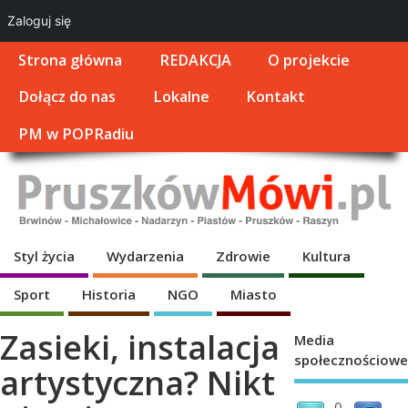
Zaloguj się
Strona główna
REDAKCJA
O projekcie
Dołącz do nas
Lokalne
Kontakt
PM w POPRadiu
Styl życia
Wydarzenia
Zdrowie
Kultura
Sport
Historia
NGO
Miasto
Zasieki, instalacja
Media
społecznościowe
artystyczna? Nikt
0