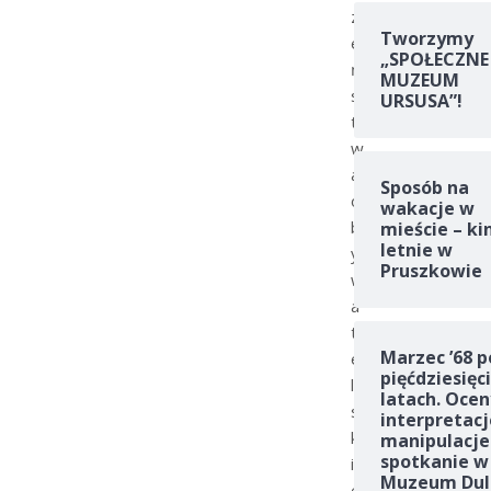
z
Tworzymy
e
„SPOŁECZNE
ń
MUZEUM
s
URSUSA”!
t
w
a
Sposób na
o
wakacje w
b
mieście – ki
letnie w
y
Pruszkowie
w
a
t
Marzec ’68 p
e
pięćdziesięc
l
latach. Ocen
s
interpretacj
k
manipulacje
spotkanie w
i
Muzeum Dul
e