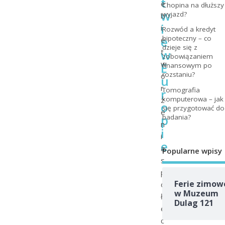
t
e
Chopina na dłuższy
w
wyjazd?
b
i
i
Rozwód a kredyt
e
hipoteczny – co
e
dzieje się z
w
t
zobowiązaniem
w
E
finansowym po
rozstaniu?
o
u
r
Tomografia
r
komputerowa – jak
z
o
się przygotować do
e
p
badania?
n
i
i
e
a
Popularne wpisy
s
p
Ferie zimow
o
w Muzeum
ł
Dulag 121
e
c