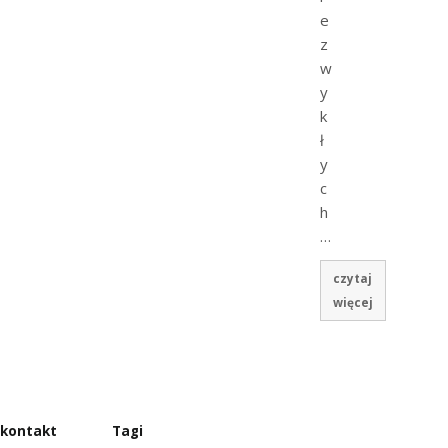
e
z
w
y
k
ł
y
c
h
…
czytaj
więcej
kontakt
Tagi