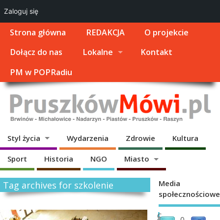
Zaloguj się
Strona główna
REDAKCJA
O projekcie
Dołącz do nas
Lokalne
Kontakt
PM w POPRadiu
Styl życia
Wydarzenia
Zdrowie
Kultura
Sport
Historia
NGO
Miasto
Media
Tag archives for szkolenie
społecznościowe
J
C
0