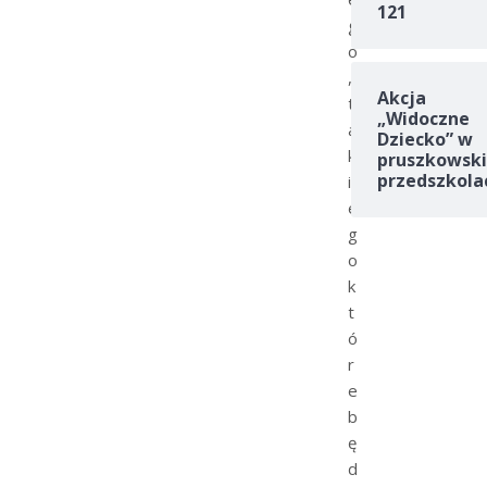
121
g
o
,
Akcja
t
„Widoczne
a
Dziecko” w
k
pruszkowski
przedszkola
i
e
g
o
k
t
ó
r
e
b
ę
d