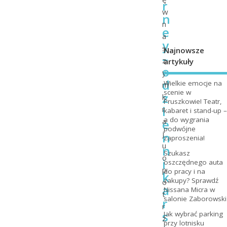
r
w
n
n
e
a
y
s
Najnowsze
–
z
artykuły
o
y
d
Wielkie emocje na
m
scenie w
z
k
Pruszkowie! Teatr,
i
r
kabaret i stand-up –
a do wygrania
e
a
podwójne
j
n
zaproszenia!
u
n
Szukasz
o
i
oszczędnego auta
p
do pracy i na
k
zakupy? Sprawdź
o
a
Nissana Micra w
t
salonie Zaborowski
r
r
s
Jak wybrać parking
z
przy lotnisku