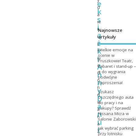
e
d
k
a
s
w
i
n
Najnowsze
ą
i
artykuły
ż
c
k
Wielkie emocje na
t
scenie w
i
w
Pruszkowie! Teatr,
A
o
kabaret i stand-up –
a do wygrania
n
G
podwójne
o
n
zaproszenia!
n
y
Szukasz
d
D
oszczędnego auta
w
do pracy i na
a
zakupy? Sprawdź
a
n
Nissana Micra w
n
salonie Zaborowski
u
a
t
Jak wybrać parking
z
przy lotnisku