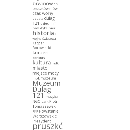
brwinów
co
pruszków mówi
czas wolny
dulag
debata
121
film
dzieci
Galaktyka Gier
historia
ii
wojna światowa
Kacper
Borowiecki
koncert
konkurs
kultura
mdk
miasto
miejsce mocy
muzeum
mok
Muzeum
Dulag
121
muzyka
NGO
Piotr
park
Tomaszewski
Powstanie
PKP
Warszawskie
Prezydent
pruszków