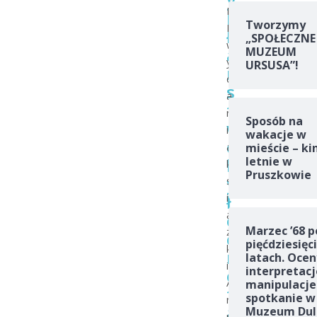
I
k
Tworzymy
I
ł
„SPOŁECZNE
w
a
MUZEUM
y
URSUSA”!
m
d
s
a
t
n
Sposób na
w
i
wakacje w
o
a
mieście – ki
b
letnie w
k
Pruszkowie
y
s
ł
i
ą
o
Marzec ’68 p
ż
c
pięćdziesięc
k
n
latach. Ocen
i
interpretacj
o
A
manipulacje
t
spotkanie w
n
ą
Muzeum Dul
n