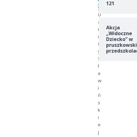
121
”
y
D
a
Akcja
n
„Widoczne
u
Dziecko” w
t
pruszkowski
przedszkola
y
S
ł
a
w
i
ń
s
k
i
e
j