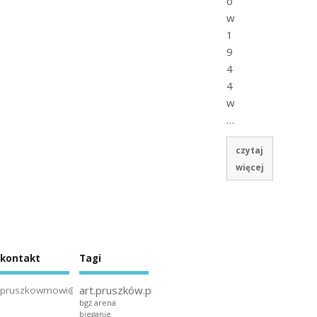
ó
w
1
9
4
4
w
…
czytaj
więcej
kontakt
Tagi
art.pruszków.pl
pruszkowmowi@gmail.com
bgż arena
bieganie