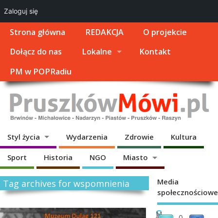
Zaloguj się
Strona główna
REDAKCJA
O projekcie
Dołącz do nas
Lokalne
Kontakt
PM w POPRadiu
Styl życia
Wydarzenia
Zdrowie
Kultura
Sport
Historia
NGO
Miasto
Media
Tag archives for wspomnienia
społecznościowe
S
M
0