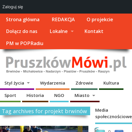
Zaloguj się
Strona główna
REDAKCJA
O projekcie
Dołącz do nas
Lokalne
Kontakt
PM w POPRadiu
Styl życia
Wydarzenia
Zdrowie
Kultura
Sport
Historia
NGO
Miasto
Media
Tag archives for projekt brwinów
społecznościowe
G
D
0