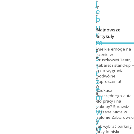
j
m
e
c
b
z
u
y
Najnowsze
r
p
artykuły
m
r
i
Wielkie emocje na
z
scenie w
s
e
Pruszkowie! Teatr,
t
p
kabaret i stand-up –
a do wygrania
r
r
podwójne
o
z
zaproszenia!
w
e
Szukasz
a
m
oszczędnego auta
d
do pracy i na
…
zakupy? Sprawdź
z
W
Nissana Micra w
i
salonie Zaborowski
y
ć
w
Jak wybrać parking
t
przy lotnisku