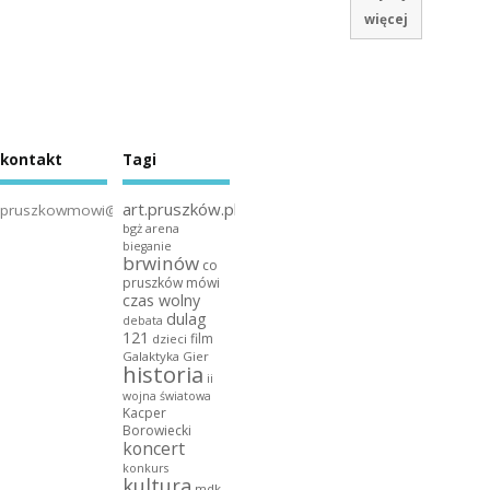
więcej
kontakt
Tagi
art.pruszków.pl
pruszkowmowi@gmail.com
bgż arena
bieganie
brwinów
co
pruszków mówi
czas wolny
dulag
debata
121
film
dzieci
Galaktyka Gier
historia
ii
wojna światowa
Kacper
Borowiecki
koncert
konkurs
kultura
mdk