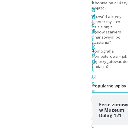
i
e
Chopina na dłuższy
a
wyjazd?
n
d
w
Rozwód a kredyt
z
hipoteczny – co
y
dzieje się z
A
w
zobowiązaniem
i
r
finansowym po
rozstaniu?
a
k
d
Tomografia
a
komputerowa – jak
,
d
się przygotować do
z
i
badania?
a
u
r
s
a
Popularne wpisy
z
z
e
p
m
Ferie zimow
o
w Muzeum
K
d
Dulag 121
o
n
i
s