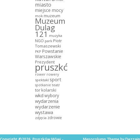
miasto
miejsce mocy
muzeum
mok
Muzeum
Dulag
121
muzyka
NGO
Piotr
park
Tomaszewski
Powstanie
PKP
Warszawskie
Prezydent
pruszków
rower
rowery
sport
spektakl
teatr
spotkanie
tor kolarski
wkd
wybory
wydarzenia
wydarzenie
wystawa
zdrowie
zdjęcia
Copyright ©2026. Pruszków Mówi -
Mesocolumn Theme by Dezzain