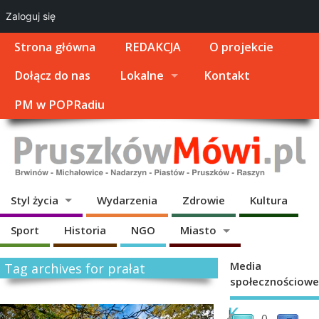
Zaloguj się
Strona główna
REDAKCJA
O projekcie
Dołącz do nas
Lokalne
Kontakt
PM w POPRadiu
Styl życia
Wydarzenia
Zdrowie
Kultura
Sport
Historia
NGO
Miasto
Media
Tag archives for prałat
społecznościowe
K
J
0