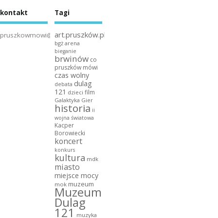
kontakt
Tagi
art.pruszków.pl
pruszkowmowi@gmail.com
bgż arena
bieganie
brwinów
co
pruszków mówi
czas wolny
dulag
debata
121
film
dzieci
Galaktyka Gier
historia
ii
wojna światowa
Kacper
Borowiecki
koncert
konkurs
kultura
mdk
miasto
miejsce mocy
muzeum
mok
Muzeum
Dulag
121
muzyka