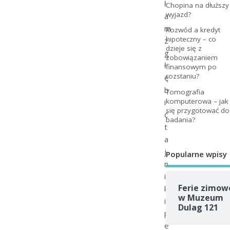
ł
Chopina na dłuższy
wyjazd?
a
m
Rozwód a kredyt
hipoteczny – co
z
dzieje się z
g
zobowiązaniem
ł
finansowym po
rozstaniu?
ę
b
Tomografia
komputerowa – jak
i
się przygotować do
ć
badania?
t
a
j
Popularne wpisy
n
i
Ferie zimow
k
w Muzeum
i
Dulag 121
p
e