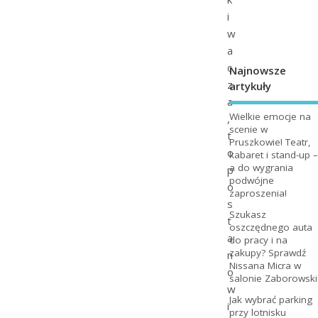
i
w
a
c
Najnowsze
z
artykuły
a
Wielkie emocje na
,
scenie w
t
Pruszkowie! Teatr,
o
kabaret i stand-up –
a do wygrania
p
podwójne
o
zaproszenia!
s
Szukasz
t
oszczędnego auta
a
do pracy i na
zakupy? Sprawdź
n
Nissana Micra w
o
salonie Zaborowski
w
Jak wybrać parking
i
przy lotnisku