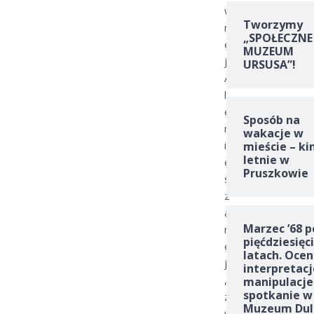
w
Tworzymy
n
„SPOŁECZNE
e
MUZEUM
j
URSUSA”!
A
l
e
Sposób na
n
wakacje w
i
mieście – ki
letnie w
e
Pruszkowie
s
z
a
Marzec ’68 p
r
pięćdziesięc
e
latach. Ocen
j
interpretacj
,
manipulacje
spotkanie w
z
Muzeum Dul
w