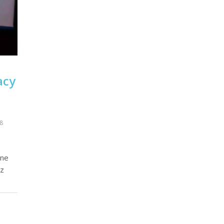
acy
8
lne
az