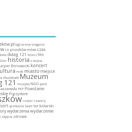
zków.pl
bgż arena
bieganie
ów
czas
co pruszków mówi
dulag 121
film
dzieci
bata
historia
 Gier
ii wojna
koncert
Kacper Borowiecki
ultura
miasto
miejsce
mdk
Muzeum
muzeum
k
g 121
NGO
muzyka
park
Powstanie
maszewski
PKP
skie
Prezydent
szków
rower
rowery
port
tor kolarski
teatr
spotkanie
wydarzenia
wydarzenie
ory
a
zdrowie
zdjęcia