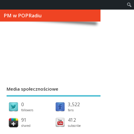
PM w POPRadiu
Media społecznościowe
0
3,522
followers
fans
91
412
shared
subscribe