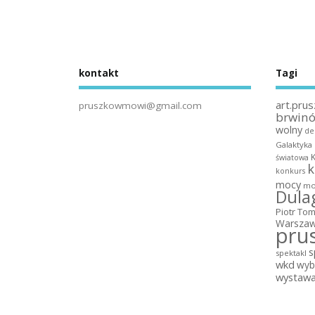
kontakt
Tagi
art.prus
pruszkowmowi@gmail.com
brwin
wolny
de
Galaktyka
światowa
k
konkurs
mocy
mo
Dula
Piotr To
Warszaw
pru
s
spektakl
wkd
wyb
wystaw