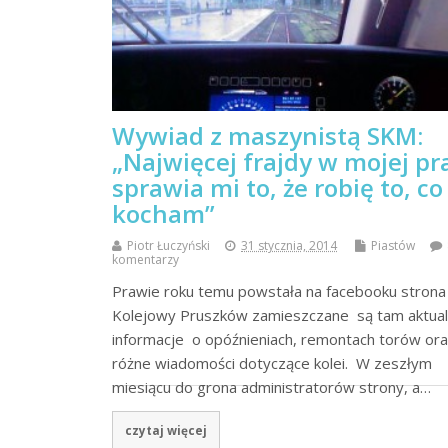
Wywiad z maszynistą SKM:
„Najwięcej frajdy w mojej pr
sprawia mi to, że robię to, co
kocham”
Piotr Łuczyński
31 stycznia, 2014
Piastów
komentarzy
Prawie roku temu powstała na facebooku strona
Kolejowy Pruszków zamieszczane są tam aktua
informacje o opóźnieniach, remontach torów or
różne wiadomości dotyczące kolei. W zeszłym
miesiącu do grona administratorów strony, a…
czytaj więcej