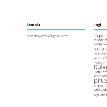
kontakt
Tagi
art.prus
pruszkowmowi@gmail.com
brwin
wolny
de
Galaktyka
światowa
k
konkurs
mocy
mo
Dula
Piotr To
Warszaw
pru
s
spektakl
wkd
wyb
wystaw