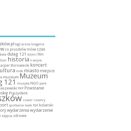
zków.pl
bgż arena
bieganie
ów
czas
co pruszków mówi
dulag 121
film
dzieci
bata
historia
 Gier
ii wojna
koncert
Kacper Borowiecki
ultura
miasto
miejsce
mdk
Muzeum
muzeum
k
g 121
NGO
muzyka
park
Powstanie
maszewski
PKP
skie
Prezydent
szków
rower
rowery
port
tor kolarski
teatr
spotkanie
wydarzenia
wydarzenie
ory
a
zdrowie
zdjęcia