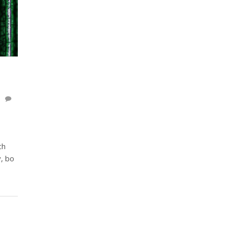
ch
y, bo