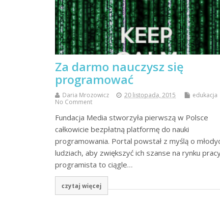
Za darmo nauczysz się
programować
Daria Mrozowicz
20 listopada, 2015
edukacja
No Comment
Fundacja Media stworzyła pierwszą w Polsce
całkowicie bezpłatną platformę do nauki
programowania. Portal powstał z myślą o młody
ludziach, aby zwiększyć ich szanse na rynku prac
programista to ciągle…
czytaj więcej