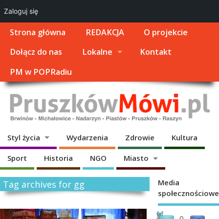
Zaloguj się
Strona główna
REDAKCJA
O projekcie
Dołącz do nas
Lokalne
Kontakt
PM w POPRadiu
Styl życia
Wydarzenia
Zdrowie
Kultura
Sport
Historia
NGO
Miasto
Media
Tag archives for gg
społecznościowe
K
W
0