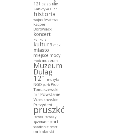
121
film
dzieci
Galaktyka Gier
historia
ii
wojna światowa
Kacper
Borowiecki
koncert
konkurs
kultura
mdk
miasto
miejsce mocy
muzeum
mok
Muzeum
Dulag
121
muzyka
NGO
Piotr
park
Tomaszewski
Powstanie
PKP
Warszawskie
Prezydent
pruszków
rower
rowery
sport
spektakl
teatr
spotkanie
tor kolarski