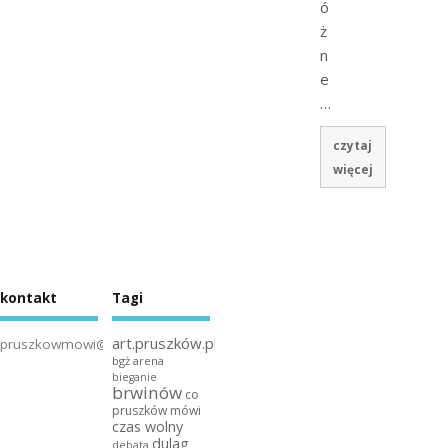
ó
ż
n
e
…
czytaj
więcej
kontakt
Tagi
art.pruszków.pl
pruszkowmowi@gmail.com
bgż arena
bieganie
brwinów
co
pruszków mówi
czas wolny
dulag
debata