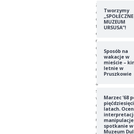
z
Tworzymy
a
„SPOŁECZNE
o
MUZEUM
f
URSUSA”!
e
r
o
Sposób na
w
wakacje w
a
mieście – ki
letnie w
n
Pruszkowie
i
a
s
Marzec ’68 p
w
pięćdziesięc
o
latach. Ocen
i
interpretacj
m
manipulacje
spotkanie w
m
Muzeum Dul
i