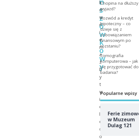
n
k
Chopina na dłuższy
s
wyjazd?
ó
z
w
Rozwód a kredyt
ó
hipoteczny – co
n
dzieje się z
w
i
zobowiązaniem
e
k
finansowym po
rozstaniu?
m
o
a
Tomografia
w
komputerowa – jak
z
y
się przygotować do
b
badania?
y
t
w
Popularne wpisy
i
e
Ferie zimow
l
w Muzeum
e
Dulag 121
d
o