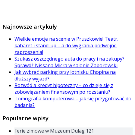
Najnowsze artykuły
Wielkie emocje na scenie w Pruszkowie! Teatr,
kabaret i stand-up – a do wygrania podwójne
zaproszenia!
Szukasz oszczędnego auta do pracy i na zakupy?
Sprawdź Nissana Micra w salonie Zaborowski
Jak wybrać parking przy lotnisku Chopina na
dłuższy wyjazd?
Rozwód a kredyt hipoteczny – co dzieje się z
zobowiązaniem finansowym po rozstaniu?
Tomografia komputerowa – jak się przygotować do
badania?
Popularne wpisy
Ferie zimowe w Muzeum Dulag 121