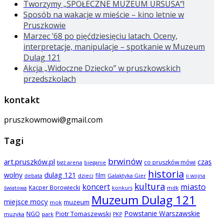
Tworzymy „SPOŁECZNE MUZEUM URSUSA”!
Sposób na wakacje w mieście – kino letnie w
Pruszkowie
Marzec ’68 po pięćdziesięciu latach. Oceny,
interpretacje, manipulacje – spotkanie w Muzeum
Dulag 121
Akcja „Widoczne Dziecko” w pruszkowskich
przedszkolach
kontakt
pruszkowmowi@gmail.com
Tagi
brwinów
art.pruszków.pl
czas
co pruszków mówi
bgż arena
bieganie
historia
wolny
dulag 121
film
dzieci
Galaktyka Gier
debata
ii wojna
kultura
koncert
miasto
Kacper Borowiecki
mdk
światowa
konkurs
Muzeum Dulag 121
miejsce mocy
muzeum
mok
Powstanie Warszawskie
NGO
Piotr Tomaszewski
muzyka
park
PKP