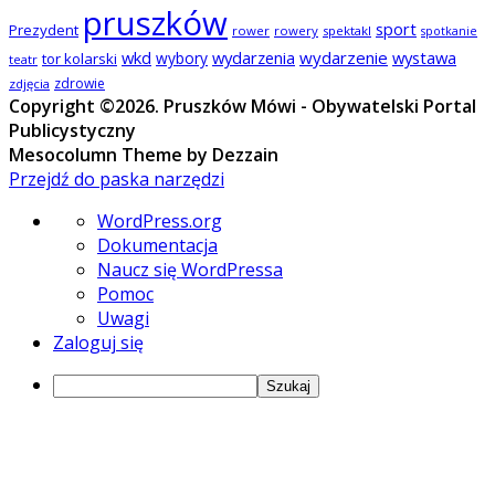
pruszków
sport
Prezydent
rower
rowery
spektakl
spotkanie
wkd
wydarzenia
wydarzenie
wystawa
wybory
tor kolarski
teatr
zdrowie
zdjęcia
Copyright ©2026. Pruszków Mówi - Obywatelski Portal
Publicystyczny
Mesocolumn Theme by Dezzain
Przejdź do paska narzędzi
O
WordPress.org
WordPressie
Dokumentacja
Naucz się WordPressa
Pomoc
Uwagi
Zaloguj się
Szukaj