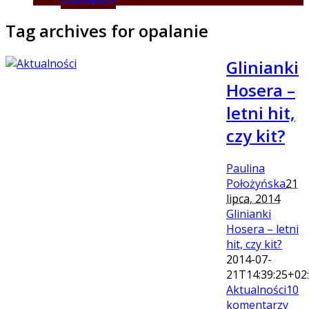
Tag archives for opalanie
Glinianki
Hosera –
letni hit,
czy kit?
Paulina
Położyńska
21
lipca, 2014
Glinianki
Hosera – letni
hit, czy kit?
2014-07-
21T14:39:25+02
Aktualności
10
komentarzy