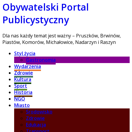
Obywatelski Portal
Publicystyczny
Dla nas każdy temat jest ważny – Pruszków, Brwinów,
Piastów, Komorów, Michałowice, Nadarzyn i Raszyn
Styl życia
Gastronomia
Wydarzenia
Zdrowie
Kultura
Sport
Historia
NGO
Miasto
Środowisko
Zdrowie
Edukacja
Transport